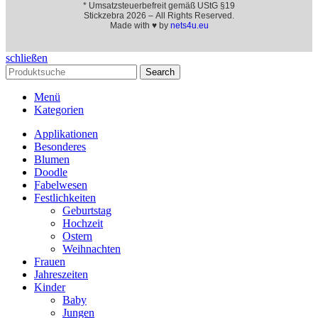
* Umsatzsteuerbefreit gemäß UStG §19
Stickzebra 2026 – All Rights Reserved.
Made with ♥ by
nets4u.eu
schließen
Search
Menü
Kategorien
Applikationen
Besonderes
Blumen
Doodle
Fabelwesen
Festlichkeiten
Geburtstag
Hochzeit
Ostern
Weihnachten
Frauen
Jahreszeiten
Kinder
Baby
Jungen