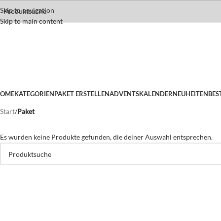
Skip to navigation
Skip to main content
OME
KATEGORIEN
PAKET ERSTELLEN
ADVENTSKALENDER
NEUHEITEN
BES
Start
/
Paket
Es wurden keine Produkte gefunden, die deiner Auswahl entsprechen.