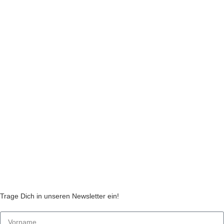
INFORMATIONEN
Impressum
Datenschutzerklärung
Liefer- und Zahlungsinformationen
Widerruf
Echtheit von Kundenbewertungen
AGB
Streitbeilegungsstelle
Cookie Einstellungen
Stickzebras
Trage Dich in unseren Newsletter ein!