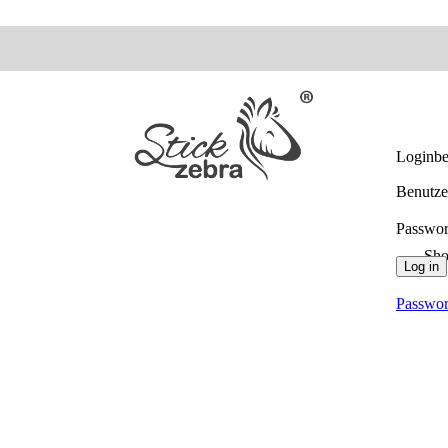
Loginbe
Benutze
Passwo
Sh
Log in
Passwor