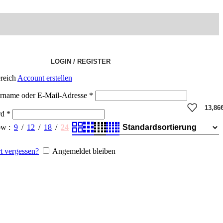
LOGIN / REGISTER
reich
Account erstellen
rname oder E-Mail-Adresse
*
13,86
rd
*
ow
9
12
18
24
t vergessen?
Angemeldet bleiben