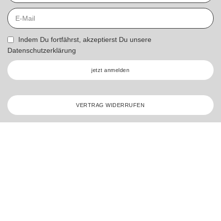
Indem Du fortfährst, akzeptierst Du unsere
Datenschutzerklärung
jetzt anmelden
VERTRAG WIDERRUFEN
* Umsatzsteuerbefreit gemäß UStG §19
Stickzebra 2026 – All Rights Reserved.
Made with ♥ by
nets4u.eu
Merkliste