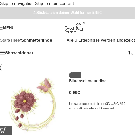
Skip to navigation
Skip to main content
4 Stickdateien deiner Wahl für nur 5,95€
MENU
Start
/
Tiere
/
Schmetterlinge
Alle 9 Ergebnisse werden angezeigt
Show sidebar
Blütenschmetterling
0,99
€
Umsatzsteuerbefreit gemäß UStG §19
versandkostenfreier Download