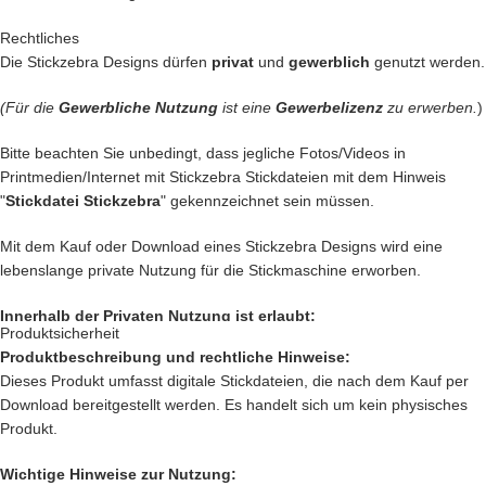
unseren Vorschlägen inspirieren!
Rechtliches
Die Stickzebra Designs dürfen
privat
und
gewerblich
genutzt werden.
•
Kreative Handtaschen,
in die man sich auf den ersten Blick verliebt
(Für die
Gewerbliche Nutzung
ist eine
Gewerbelizenz
zu erwerben.
)
•
Personalisierte Handtücher,
die echte Unikate werden
Bitte beachten Sie unbedingt, dass jegliche Fotos/Videos in
Printmedien/Internet mit Stickzebra Stickdateien mit dem Hinweis
•
Bezaubernde Kinderkleidung,
die kleine Herzen höher schlagen
"
Stickdatei Stickzebra
" gekennzeichnet sein müssen.
lässt
Mit dem Kauf oder Download eines Stickzebra Designs wird eine
•
Individuell gestaltete Heimtextilien,
die deinem Zuhause eine
lebenslange private Nutzung für die Stickmaschine erworben.
persönliche Note verleihen
Innerhalb der Privaten Nutzung ist erlaubt:
Produktsicherheit
•
Geschenke,
die von Herzen kommen und in Erinnerung bleiben
Produktbeschreibung und rechtliche Hinweise:
Private Nutzung auf einem Produkt, das mit einer Stickmaschine
Dieses Produkt umfasst digitale Stickdateien, die nach dem Kauf per
hergestellt worden ist, oder ein Produkt, das mit einer Stickzebra
Download bereitgestellt werden. Es handelt sich um kein physisches
Stickdatei bestickt wurde.
Mit dieser Stickdatei holst du dir ein einzigartiges Motiv in dein
Produkt.
Nutzung auf Produkten, die als Geschenk oder Spende dienen sollen.
Nähzimmer, denn du und dein kreatives Reich verdienen einen echten
Innerhalb der Privaten Nutzung ist nicht erlaubt:
Wichtige Hinweise zur Nutzung:
Blickfang.