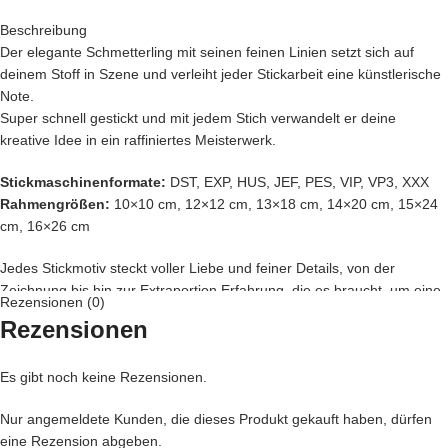
Beschreibung
Der elegante Schmetterling mit seinen feinen Linien setzt sich auf
deinem Stoff in Szene und verleiht jeder Stickarbeit eine künstlerische
Note.
Super schnell gestickt und mit jedem Stich verwandelt er deine
kreative Idee in ein raffiniertes Meisterwerk.
Stickmaschinenformate:
DST, EXP, HUS, JEF, PES, VIP, VP3, XXX
Rahmengrößen:
10×10 cm, 12×12 cm, 13×18 cm, 14×20 cm, 15×24
cm, 16×26 cm
Jedes Stickmotiv steckt voller Liebe und feiner Details, von der
Zeichnung bis hin zur Extraportion Erfahrung, die es braucht, um eine
Rezensionen (0)
Stickdatei perfekt zu digitalisieren. Erst wenn sie dann den Probestick
Rezensionen
gemeistert hat, darf sie zu dir wandern, denn dein Stickprojekt verdient
nur das Allerbeste.
Es gibt noch keine Rezensionen.
Du fragst dich, wo dein neues Motiv am besten wirkt?
Nur angemeldete Kunden, die dieses Produkt gekauft haben, dürfen
Sicher hast du schon eine tolle Idee und wenn nicht, lass dich von
eine Rezension abgeben.