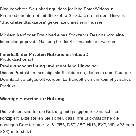
herunterladen
.
Bitte beachten Sie unbedingt, dass jegliche Fotos/Videos in
Printmedien/Internet mit Stickzebra Stickdateien mit dem Hinweis
"
Stickdatei Stickzebra
" gekennzeichnet sein müssen.
Mit dem Kauf oder Download eines Stickzebra Designs wird eine
lebenslange private Nutzung für die Stickmaschine erworben.
Innerhalb der Privaten Nutzung ist erlaubt:
Produktsicherheit
Produktbeschreibung und rechtliche Hinweise:
Private Nutzung auf einem Produkt, das mit einer Stickmaschine
Dieses Produkt umfasst digitale Stickdateien, die nach dem Kauf per
hergestellt worden ist, oder ein Produkt, das mit einer Stickzebra
Download bereitgestellt werden. Es handelt sich um kein physisches
Stickdatei bestickt wurde.
Produkt.
Nutzung auf Produkten, die als Geschenk oder Spende dienen sollen.
Innerhalb der Privaten Nutzung ist nicht erlaubt:
Wichtige Hinweise zur Nutzung:
Verkauf und verschenken des digitalen Produkts.
Die Dateien sind für die Nutzung mit gängigen Stickmaschinen
Verkauf des
Produkts, das mit einer Stickmaschine hergestellt worden
konzipiert. Bitte stellen Sie sicher, dass Ihre Stickmaschine die
ist, oder ein Produkt, das mit einer Stickzebra Stickdatei bestickt
gängigen Dateiformate (z. B. PES, DST, JEF, HUS, EXP, VIP, VP3 oder
wurde.
XXX) unterstützt.
Sämtliche Änderungen an den Stickdateien sind verboten.