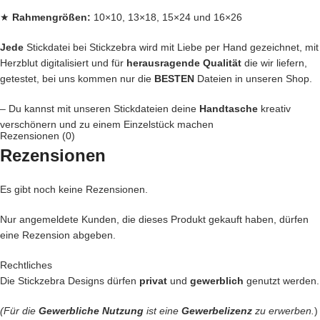
★
Rahmengrößen:
10×10, 13×18, 15×24 und 16×26
Jede
Stickdatei bei Stickzebra wird mit Liebe per Hand gezeichnet, mit
Herzblut digitalisiert und für
herausragende Qualität
die wir liefern,
getestet, bei uns kommen nur die
BESTEN
Dateien in unseren Shop.
– Du kannst mit unseren Stickdateien deine
Handtasche
kreativ
verschönern und zu einem Einzelstück machen
Rezensionen (0)
– Ein
Handtuch
individuell so gestalten wie Du es liebst
Rezensionen
– Die
Kleidung
Deiner Kinder so genial besticken, das die Augen
Deiner Kinder funkeln wie Diamanten
– Geschenke erstellen, die sicher nie vergessen werden
Es gibt noch keine Rezensionen.
Das sind nur unsere Ideen. Du hast jetzt ganz sicher noch genialere
Nur angemeldete Kunden, die dieses Produkt gekauft haben, dürfen
Idee im Kopf. Lass Deiner Fantasie freien Lauf.
eine Rezension abgeben.
Setze Deine Ideen heute noch um und kaufe jetzt dieses hübsche
Rechtliches
Motiv.
Die Stickzebra Designs dürfen
privat
und
gewerblich
genutzt werden.
Nach deiner Bestellung, kannst du, die wundervolle Datei
direkt
(Für die
Gewerbliche Nutzung
ist eine
Gewerbelizenz
zu erwerben.
)