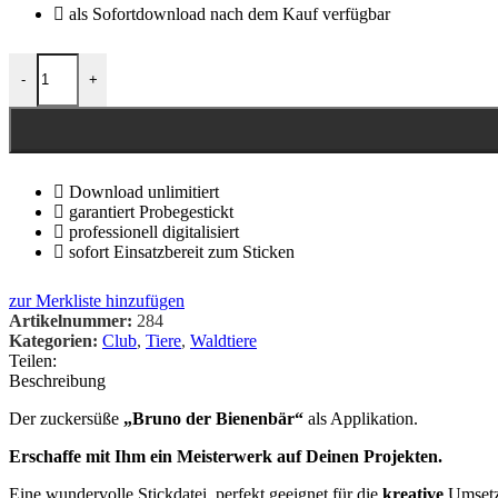
als Sofortdownload nach dem Kauf verfügbar
-
+
Download unlimitiert
garantiert Probegestickt
professionell digitalisiert
sofort Einsatzbereit zum Sticken
zur Merkliste hinzufügen
Artikelnummer:
284
Kategorien:
Club
,
Tiere
,
Waldtiere
Teilen:
Beschreibung
Der zuckersüße
„Bruno der Bienenbär“
als Applikation.
Erschaffe mit Ihm ein Meisterwerk auf Deinen Projekten.
Eine wundervolle Stickdatei, perfekt geeignet für die
kreative
Umset