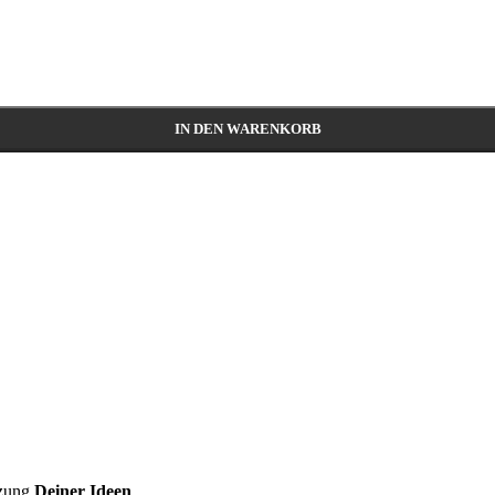
IN DEN WARENKORB
zung
Deiner Ideen
.