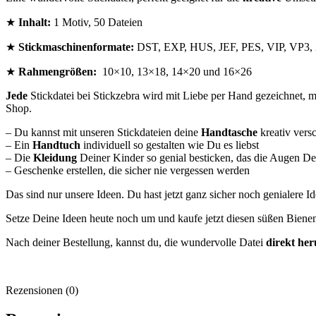
★
Inhalt:
1 Motiv, 50 Dateien
★
Stickmaschinenformate:
DST, EXP, HUS, JEF, PES, VIP, VP3
★
Rahmengrößen:
10×10, 13×18, 14×20 und 16×26
Jede
Stickdatei bei Stickzebra wird mit Liebe per Hand gezeichnet, mit
Shop.
– Du kannst mit unseren Stickdateien deine
Handtasche
kreativ vers
– Ein
Handtuch
individuell so gestalten wie Du es liebst
– Die
Kleidung
Deiner Kinder so genial besticken, das die Augen D
– Geschenke erstellen, die sicher nie vergessen werden
Das sind nur unsere Ideen. Du hast jetzt ganz sicher noch genialere I
Setze Deine Ideen heute noch um und kaufe jetzt diesen süßen Bienen
Nach deiner Bestellung, kannst du, die wundervolle Datei
direkt her
Rezensionen (0)