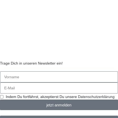
Widerruf
Echtheit von Kundenbewertungen
AGB
Streitbeilegungsstelle
Cookie Einstellungen
Stickzebras
Trage Dich in unseren Newsletter ein!
Indem Du fortfährst, akzeptierst Du unsere
Datenschutzerklärung
jetzt anmelden