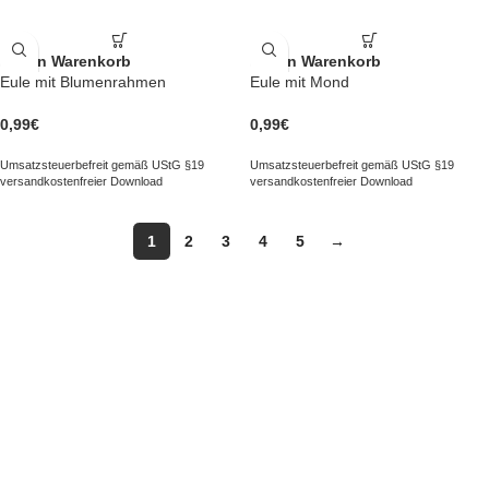
In den Warenkorb
In den Warenkorb
Eule mit Blumenrahmen
Eule mit Mond
0,99
€
0,99
€
Umsatzsteuerbefreit gemäß UStG §19
Umsatzsteuerbefreit gemäß UStG §19
versandkostenfreier Download
versandkostenfreier Download
1
2
3
4
5
→
NAVIGATION
Kategorien
Besonderes
Paket erstellen