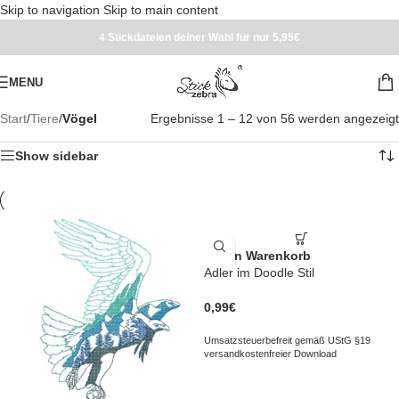
Skip to navigation
Skip to main content
4 Stickdateien deiner Wahl für nur 5,95€
MENU
Start
/
Tiere
/
Vögel
Ergebnisse 1 – 12 von 56 werden angezeigt
Show sidebar
In den Warenkorb
Adler im Doodle Stil
0,99
€
Umsatzsteuerbefreit gemäß UStG §19
versandkostenfreier Download