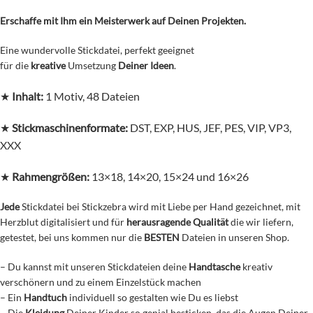
Erschaffe mit Ihm ein Meisterwerk auf Deinen Projekten.
Eine wundervolle Stickdatei, perfekt geeignet
für die
kreative
Umsetzung
Deiner Ideen
.
★
Inhalt:
1 Motiv, 48 Dateien
★
Stickmaschinenformate:
DST, EXP, HUS, JEF, PES, VIP, VP3,
XXX
★
Rahmengrößen:
13×18, 14×20, 15×24 und 16×26
Jede
Stickdatei bei Stickzebra wird mit Liebe per Hand gezeichnet, mit
Herzblut digitalisiert und für
herausragende Qualität
die wir liefern,
getestet, bei uns kommen nur die
BESTEN
Dateien in unseren Shop.
– Du kannst mit unseren Stickdateien deine
Handtasche
kreativ
verschönern und zu einem Einzelstück machen
– Ein
Handtuch
individuell so gestalten wie Du es liebst
– Die
Kleidung
Deiner Kinder so genial besticken, das die Augen Deiner