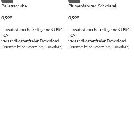
Ballettschuhe
Blumenfahrrad Stickdatei
0,99
€
0,99
€
Umsatzsteuerbefreit gemäß UStG
Umsatzsteuerbefreit gemäß UStG
§19
§19
versandkostenfreier Download
versandkostenfreier Download
Lieferzeit: keine Lieferzeit (z.B. Download)
Lieferzeit: keine Lieferzeit (z.B. Download)
NAVIGATION
Kategorien
Besonderes
Paket erstellen
Neuheiten
Bestseller
Buch - Fynn und die magische Feder