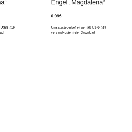
na“
Engel „Magdalena“
0,99
€
 UStG §19
Umsatzsteuerbefreit gemäß UStG §19
oad
versandkostenfreier Download