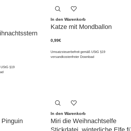
In den Warenkorb
Katze mit Mondballon
ihnachtsstern
0,99
€
Umsatzsteuerbefreit gemäß UStG §19
versandkostenfreier Download
 UStG §19
oad
In den Warenkorb
 Pinguin
Miri die Weihnachtselfe
Stickdatei, winterliche Elfe f