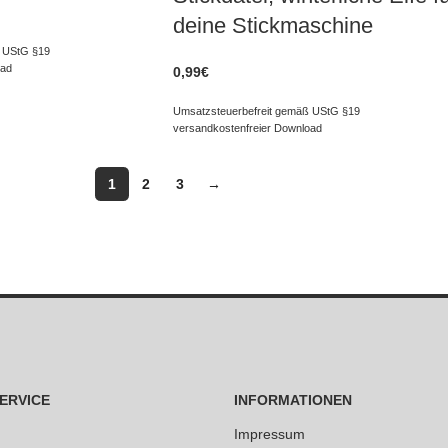
deine Stickmaschine
 UStG §19
oad
0,99
€
Umsatzsteuerbefreit gemäß UStG §19
versandkostenfreier Download
1
2
3
→
ERVICE
INFORMATIONEN
Impressum