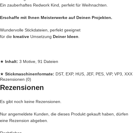
Ein zauberhaftes Redwork Kind, perfekt für Weihnachten.
Erschaffe mit Ihnen Meisterwerke auf Deinen Projekten.
Wundervolle Stickdateien, perfekt geeignet
für die
kreative
Umsetzung
Deiner Ideen
.
★
Inhalt:
3 Motive, 91 Dateien
★
Stickmaschinenformate:
DST, EXP, HUS, JEF, PES, VIP, VP3, XXX
Rezensionen (0)
Rezensionen
★
Rahmengrößen:
10×10, 13×18 und 16×26
Jede
Stickdatei bei Stickzebra wird mit
Liebe
per Hand gezeichnet,
Es gibt noch keine Rezensionen.
mit Herzblut digitalisiert und für
herausragende Qualität
die wir
Nur angemeldete Kunden, die dieses Produkt gekauft haben, dürfen
liefern getestet.
eine Rezension abgeben.
Denn bei uns kommen nur die
BESTEN
Dateien in unseren Shop.