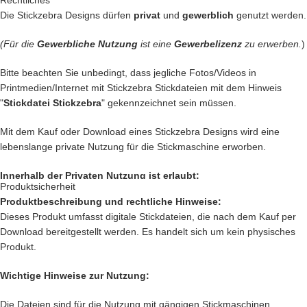
Rechtliches
Die Stickzebra Designs dürfen
privat
und
gewerblich
genutzt werden.
Du kannst mit unseren Stickdateien deine
Handtasche
kreativ
verschönern und zu einem Einzelstück machen.
(Für die
Gewerbliche Nutzung
ist eine
Gewerbelizenz
zu erwerben.
)
… oder vielleicht ein
Handtuch
individuell so gestalten wie Du es
Bitte beachten Sie unbedingt, dass jegliche Fotos/Videos in
liebst?
Printmedien/Internet mit Stickzebra Stickdateien mit dem Hinweis
"
Stickdatei Stickzebra
" gekennzeichnet sein müssen.
… auch die
Kleidung
Deiner Kinder kannst Du besticken und damit
Kinderaugen zum glitzern bringen
Mit dem Kauf oder Download eines Stickzebra Designs wird eine
lebenslange private Nutzung für die Stickmaschine erworben.
… kreiere
Geschenke
die einzigartig sind und nie vergessen werden.
Innerhalb der Privaten Nutzung ist erlaubt:
… schenke
Jacken, Hemden, Kissen, Taschen
und vieles mehr
Produktsicherheit
einen zauberhaften Look mit Deiner
Kreativität.
Produktbeschreibung und rechtliche Hinweise:
Private Nutzung auf einem Produkt, das mit einer Stickmaschine
Dieses Produkt umfasst digitale Stickdateien, die nach dem Kauf per
hergestellt worden ist, oder ein Produkt, das mit einer Stickzebra
Download bereitgestellt werden. Es handelt sich um kein physisches
Stickdatei bestickt wurde.
Produkt.
Nutzung auf Produkten, die als Geschenk oder Spende dienen sollen.
Das sind nur unsere
Ideen
. Du hast jetzt ganz sicher noch genialere
Innerhalb der Privaten Nutzung ist nicht erlaubt:
Idee im Kopf. Lass Deiner Fantasie freien Lauf.
Wichtige Hinweise zur Nutzung:
Verkauf und verschenken des digitalen Produkts.
Die Dateien sind für die Nutzung mit gängigen Stickmaschinen