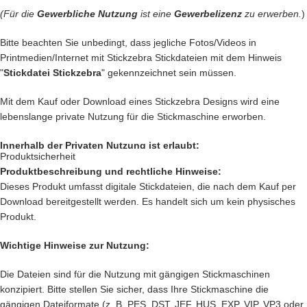
– Ein
Handtuch
individuell so gestalten wie Du es liebst
(Für die
Gewerbliche Nutzung
ist eine
Gewerbelizenz
zu erwerben.
)
– Die
Kleidung
Deiner Kinder so genial besticken, das die Augen
Deiner Kinder funkeln wie Diamanten
Bitte beachten Sie unbedingt, dass jegliche Fotos/Videos in
– Geschenke erstellen, die sicher nie vergessen werden
Printmedien/Internet mit Stickzebra Stickdateien mit dem Hinweis
"
Stickdatei Stickzebra
" gekennzeichnet sein müssen.
Das sind nur unsere Ideen. Du hast jetzt ganz sicher noch genialere
Idee im Kopf. Lass Deiner Fantasie freien Lauf.
Mit dem Kauf oder Download eines Stickzebra Designs wird eine
lebenslange private Nutzung für die Stickmaschine erworben.
Setze Deine Ideen heute noch um und kaufe jetzt diesen tollen Zug.
Innerhalb der Privaten Nutzung ist erlaubt:
Nach deiner Bestellung, kannst du, die wundervolle Datei
direkt
Produktsicherheit
herunterladen
.
Produktbeschreibung und rechtliche Hinweise:
Private Nutzung auf einem Produkt, das mit einer Stickmaschine
Dieses Produkt umfasst digitale Stickdateien, die nach dem Kauf per
hergestellt worden ist, oder ein Produkt, das mit einer Stickzebra
Download bereitgestellt werden. Es handelt sich um kein physisches
Stickdatei bestickt wurde.
Produkt.
Nutzung auf Produkten, die als Geschenk oder Spende dienen sollen.
Innerhalb der Privaten Nutzung ist nicht erlaubt:
Wichtige Hinweise zur Nutzung:
Verkauf und verschenken des digitalen Produkts.
Die Dateien sind für die Nutzung mit gängigen Stickmaschinen
Verkauf des
Produkts, das mit einer Stickmaschine hergestellt worden
konzipiert. Bitte stellen Sie sicher, dass Ihre Stickmaschine die
ist, oder ein Produkt, das mit einer Stickzebra Stickdatei bestickt
gängigen Dateiformate (z. B. PES, DST, JEF, HUS, EXP, VIP, VP3 oder