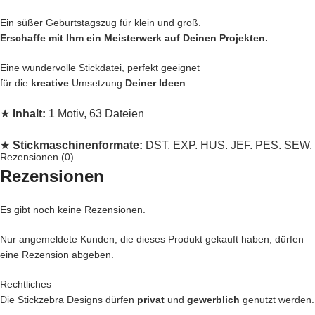
Ein süßer Geburtstagszug für klein und groß.
Erschaffe mit Ihm ein Meisterwerk auf Deinen Projekten.
Eine wundervolle Stickdatei, perfekt geeignet
für die
kreative
Umsetzung
Deiner Ideen
.
★
Inhalt:
1 Motiv, 63 Dateien
★
Stickmaschinenformate:
DST, EXP, HUS, JEF, PES, SEW,
Rezensionen (0)
VIP, VP3, XXX
Rezensionen
★
Rahmengrößen:
10×10, 13×18, 16×26, 18×30 und 20×30
Es gibt noch keine Rezensionen.
Jede
Stickdatei bei Stickzebra wird mit Liebe per Hand gezeichnet, mit
Nur angemeldete Kunden, die dieses Produkt gekauft haben, dürfen
Herzblut digitalisiert und für
herausragende Qualität
die wir liefern,
eine Rezension abgeben.
getestet, bei uns kommen nur die
BESTEN
Dateien in unseren Shop.
Rechtliches
– Du kannst mit unseren Stickdateien deine
Handtasche
kreativ
Die Stickzebra Designs dürfen
privat
und
gewerblich
genutzt werden.
verschönern und zu einem Einzelstück machen