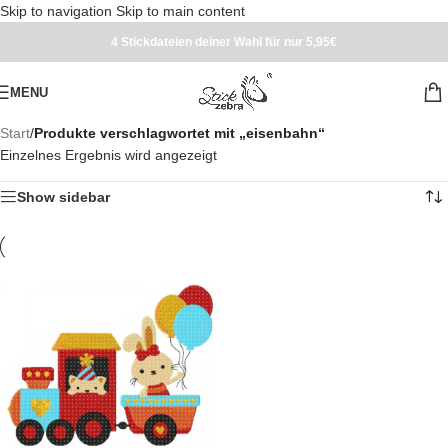
Skip to navigation
Skip to main content
4 Stickdateien deiner Wahl für nur 5,95€
MENU
Start
/
Produkte verschlagwortet mit „eisenbahn“
Einzelnes Ergebnis wird angezeigt
Show sidebar