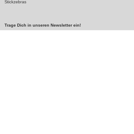
Stickzebras
Trage Dich in unseren Newsletter ein!
Indem Du fortfährst, akzeptierst Du unsere
Datenschutzerklärung
jetzt anmelden
VERTRAG WIDERRUFEN