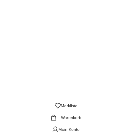
ter
Liefer- und Zahlungsinformatione
sgalerie
Widerruf
Echtheit von Kundenbewertungen
AGB
Streitbeilegungsstelle
Cookie Einstellungen
Stickzebras
Merkliste
Warenkorb
Mein Konto