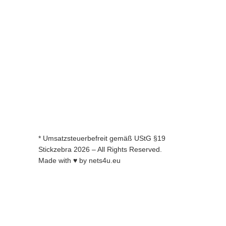
Paket erstellen
Kundencen
Neuheiten
Inspiration
Bestseller
Buch - Fynn und die magische Feder
* Umsatzsteuerbefreit gemäß UStG §19
Stickzebra 2026 – All Rights Reserved.
Made with ♥ by
nets4u.eu