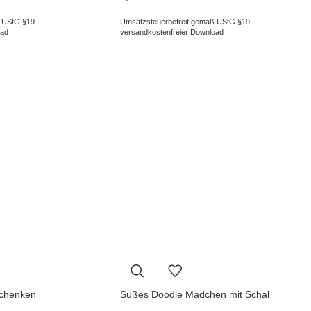
 UStG §19
Umsatzsteuerbefreit gemäß UStG §19
oad
versandkostenfreier Download
schenken
Süßes Doodle Mädchen mit Schal