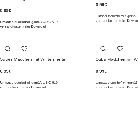
0,99
€
0,99
€
Umsatzsteuerbefreit gemäß
versandkostenfreier Downl
Umsatzsteuerbefreit gemäß UStG §19
versandkostenfreier Download
Süßes Mädchen mit Wintermantel
Süßs Mädchen mit W
0,99
€
0,99
€
Umsatzsteuerbefreit gemäß UStG §19
Umsatzsteuerbefreit gemäß
versandkostenfreier Download
versandkostenfreier Downl
NAVIGATION
KUNDENS
Kategorien
Kontakt
Besonderes
FAQ