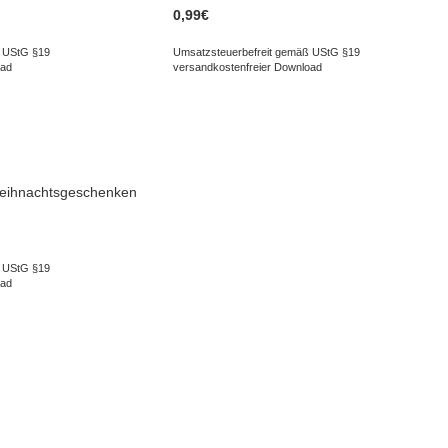
0,99
€
 UStG §19
Umsatzsteuerbefreit gemäß UStG §19
oad
versandkostenfreier Download
eihnachtsgeschenken
 UStG §19
oad
ERVICE
INFORMATIONEN
Impressum
Datenschutzerklärung