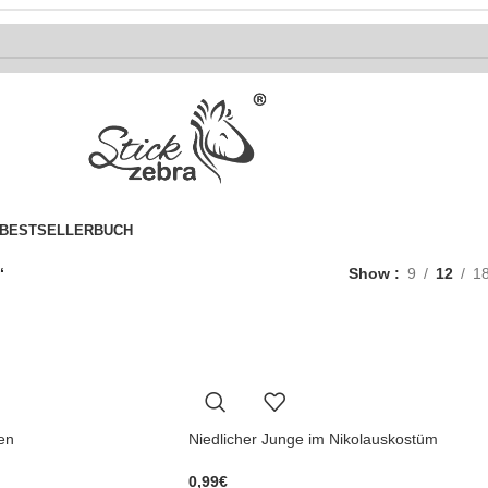
BESTSELLER
BUCH
“
Show
9
12
1
en
Niedlicher Junge im Nikolauskostüm
0,99
€