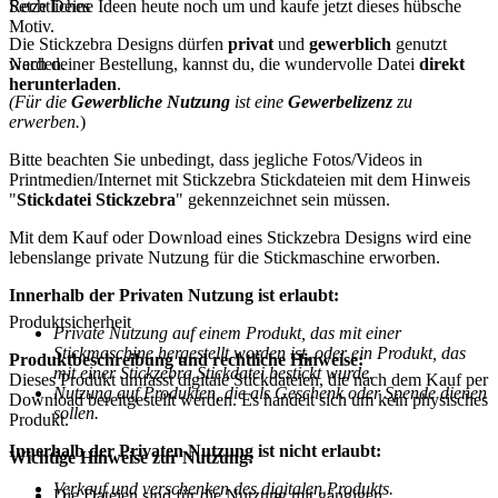
Rechtliches
Setze Deine Ideen heute noch um und kaufe jetzt dieses hübsche
Motiv.
Die Stickzebra Designs dürfen
privat
und
gewerblich
genutzt
werden.
Nach deiner Bestellung, kannst du, die wundervolle Datei
direkt
herunterladen
.
(Für die
Gewerbliche Nutzung
ist eine
Gewerbelizenz
zu
erwerben.
)
Bitte beachten Sie unbedingt, dass jegliche Fotos/Videos in
Printmedien/Internet mit Stickzebra Stickdateien mit dem Hinweis
"
Stickdatei Stickzebra
" gekennzeichnet sein müssen.
Mit dem Kauf oder Download eines Stickzebra Designs wird eine
lebenslange private Nutzung für die Stickmaschine erworben.
Innerhalb der Privaten Nutzung ist erlaubt:
Produktsicherheit
Private Nutzung auf einem Produkt, das mit einer
Stickmaschine hergestellt worden ist, oder ein Produkt, das
Produktbeschreibung und rechtliche Hinweise:
mit einer Stickzebra Stickdatei bestickt wurde.
Dieses Produkt umfasst digitale Stickdateien, die nach dem Kauf per
Nutzung auf Produkten, die als Geschenk oder Spende dienen
Download bereitgestellt werden. Es handelt sich um kein physisches
sollen.
Produkt.
Innerhalb der Privaten Nutzung ist nicht erlaubt:
Wichtige Hinweise zur Nutzung:
Verkauf und verschenken des digitalen Produkts.
Die Dateien sind für die Nutzung mit gängigen