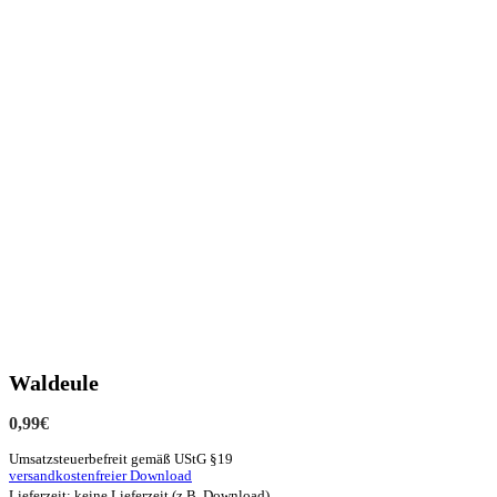
Waldeule
0,99
€
Umsatzsteuerbefreit gemäß UStG §19
versandkostenfreier Download
Lieferzeit: keine Lieferzeit (z.B. Download)