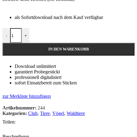
als Sofortdownload nach dem Kauf verfügbar
-
+
IN DEN WARENKORB
Download unlimitiert
garantiert Probegestickt
professionell digitalisiert
sofort Einsatzbereit zum Sticken
zur Merkliste hinzufügen
Artikelnummer:
244
Kategorien:
Club
,
Tiere
,
Vögel
,
Waldtiere
Teilen:
Beschreibung