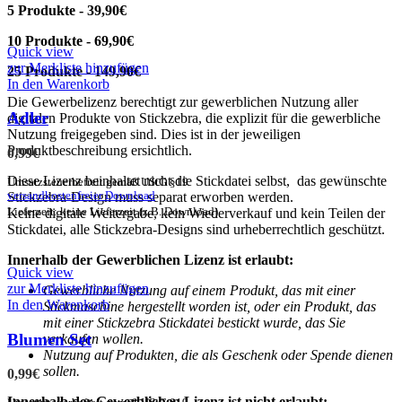
5 Produkte - 39,90€
10 Produkte - 69,90€
Quick view
zur Merkliste hinzufügen
25 Produkte - 149,90€
In den Warenkorb
Die Gewerbelizenz berechtigt zur gewerblichen Nutzung aller
Adler
digitalen Produkte von Stickzebra, die explizit für die gewerbliche
Nutzung freigegeben sind. Dies ist in der jeweiligen
Produktbeschreibung ersichtlich.
0,99
€
Diese Lizenz beinhaltet nicht die Stickdatei selbst, das gewünschte
Umsatzsteuerbefreit gemäß UStG §19
versandkostenfreier Download
Stickzebra-Design muss separat erworben werden.
Lieferzeit: keine Lieferzeit (z.B. Download)
Keine digitale Weitergabe, kein Wiederverkauf und kein Teilen der
Stickdatei, alle Stickzebra-Designs sind urheberrechtlich geschützt.
Innerhalb der Gewerblichen Lizenz ist erlaubt:
Quick view
zur Merkliste hinzufügen
Gewerbliche Nutzung auf einem Produkt, das mit einer
In den Warenkorb
Stickmaschine hergestellt worden ist, oder ein Produkt, das
mit einer Stickzebra Stickdatei bestickt wurde, das Sie
Blumen Set
verkaufen wollen.
Nutzung auf Produkten, die als Geschenk oder Spende dienen
sollen.
0,99
€
Innerhalb der Gewerblichen Lizenz ist nicht erlaubt: