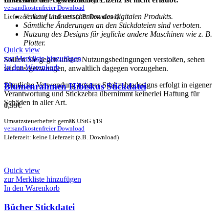
Umsatzsteuerbefreit gemäß UStG §19
versandkostenfreier Download
Verkauf und verschenken des digitalen Produkts.
Lieferzeit: keine Lieferzeit (z.B. Download)
Sämtliche Änderungen an den Stickdateien sind verboten.
Nutzung des Designs für jegliche andere Maschinen wie z. B.
Plotter.
Quick view
zur Merkliste hinzufügen
Sollten Sie gegen unsere Nutzungsbedingungen verstoßen, sehen
In den Warenkorb
wir uns gezwungen, anwaltlich dagegen vorzugehen.
Sämtliche Verwendung unserer Stickzebradesigns erfolgt in eigener
Blumenrahmen Hibiskus Stickdatei
Verantwortung und Stickzebra übernimmt keinerlei Haftung für
Schäden in aller Art.
0,99
€
Umsatzsteuerbefreit gemäß UStG §19
versandkostenfreier Download
Lieferzeit: keine Lieferzeit (z.B. Download)
Quick view
zur Merkliste hinzufügen
In den Warenkorb
Bücher Stickdatei