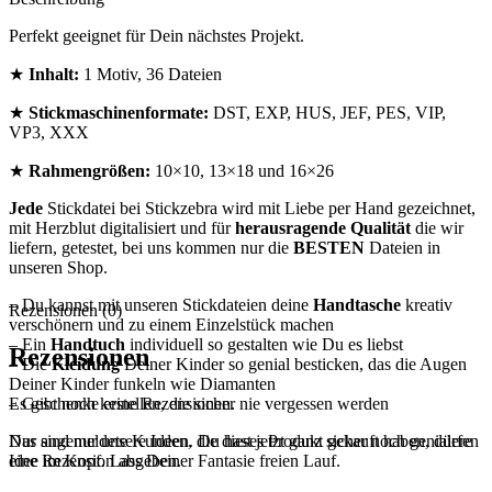
Perfekt geeignet für Dein nächstes Projekt.
★
Inhalt:
1 Motiv, 36 Dateien
★
Stickmaschinenformate:
DST, EXP, HUS, JEF, PES, VIP,
VP3, XXX
★
Rahmengrößen:
10×10, 13×18 und 16×26
Jede
Stickdatei bei Stickzebra wird mit Liebe per Hand gezeichnet,
mit Herzblut digitalisiert und für
herausragende Qualität
die wir
liefern, getestet, bei uns kommen nur die
BESTEN
Dateien in
unseren Shop.
– Du kannst mit unseren Stickdateien deine
Handtasche
kreativ
Rezensionen (0)
verschönern und zu einem Einzelstück machen
– Ein
Handtuch
individuell so gestalten wie Du es liebst
Rezensionen
– Die
Kleidung
Deiner Kinder so genial besticken, das die Augen
Deiner Kinder funkeln wie Diamanten
Es gibt noch keine Rezensionen.
– Geschenke erstellen, die sicher nie vergessen werden
Nur angemeldete Kunden, die dieses Produkt gekauft haben, dürfen
Das sind nur unsere Ideen. Du hast jetzt ganz sicher noch genialere
eine Rezension abgeben.
Idee im Kopf. Lass Deiner Fantasie freien Lauf.