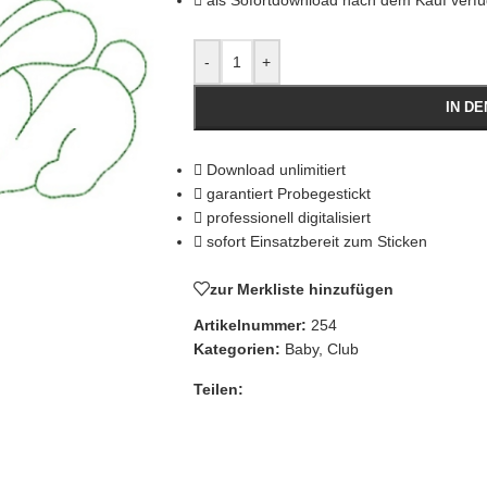
als Sofortdownload nach dem Kauf verf
-
+
IN D
Download unlimitiert
garantiert Probegestickt
professionell digitalisiert
sofort Einsatzbereit zum Sticken
zur Merkliste hinzufügen
Artikelnummer:
254
Kategorien:
Baby
,
Club
Teilen: