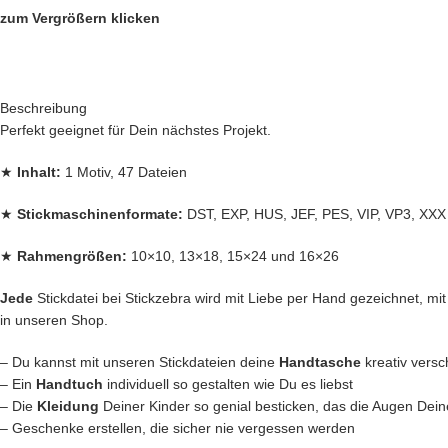
zum Vergrößern klicken
Beschreibung
Perfekt geeignet für Dein nächstes Projekt.
★
Inhalt:
1 Motiv, 47 Dateien
★
Stickmaschinenformate:
DST, EXP, HUS, JEF, PES, VIP, VP3, XXX
★
Rahmengrößen:
10×10, 13×18, 15×24 und 16×26
Jede
Stickdatei bei Stickzebra wird mit Liebe per Hand gezeichnet, mit H
in unseren Shop.
– Du kannst mit unseren Stickdateien deine
Handtasche
kreativ vers
– Ein
Handtuch
individuell so gestalten wie Du es liebst
– Die
Kleidung
Deiner Kinder so genial besticken, das die Augen Dein
– Geschenke erstellen, die sicher nie vergessen werden