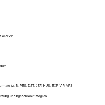
aller Art.
dukt.
iformate (z. B. PES, DST, JEF, HUS, EXP, VIP, VP3
Nutzung uneingeschränkt möglich.