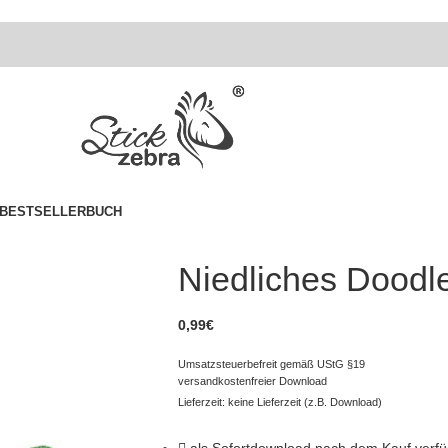
BESTSELLER
BUCH
Niedliches Doodl
0,99
€
Umsatzsteuerbefreit gemäß UStG §19
versandkostenfreier Download
Lieferzeit: keine Lieferzeit (z.B. Download)