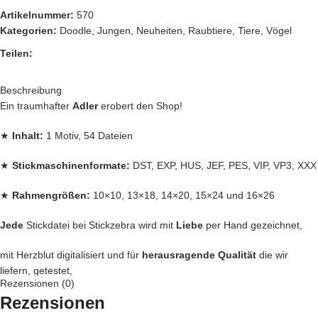
Artikelnummer:
570
Kategorien:
Doodle
,
Jungen
,
Neuheiten
,
Raubtiere
,
Tiere
,
Vögel
Teilen:
Beschreibung
Ein traumhafter
Adler
erobert den Shop!
★
Inhalt:
1 Motiv, 54 Dateien
★
Stickmaschinenformate:
DST, EXP, HUS, JEF, PES, VIP, VP3, XXX
★
Rahmengrößen:
10×10, 13×18, 14×20, 15×24 und 16×26
Jede
Stickdatei bei Stickzebra wird mit
Liebe
per Hand gezeichnet,
mit Herzblut digitalisiert und für
herausragende Qualität
die wir
liefern, getestet,
Rezensionen (0)
Rezensionen
Denn bei uns kommen nur die
BESTEN
Dateien in unseren Shop.