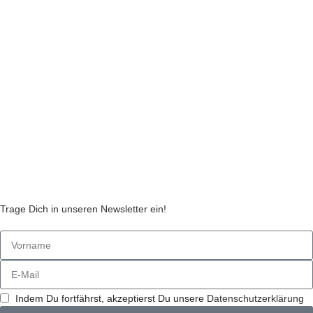
Datenschutzerklärung
Liefer- und Zahlungsinformationen
Widerruf
Echtheit von Kundenbewertungen
AGB
Streitbeilegungsstelle
Cookie Einstellungen
Stickzebras
Trage Dich in unseren Newsletter ein!
Indem Du fortfährst, akzeptierst Du unsere
Datenschutzerklärung