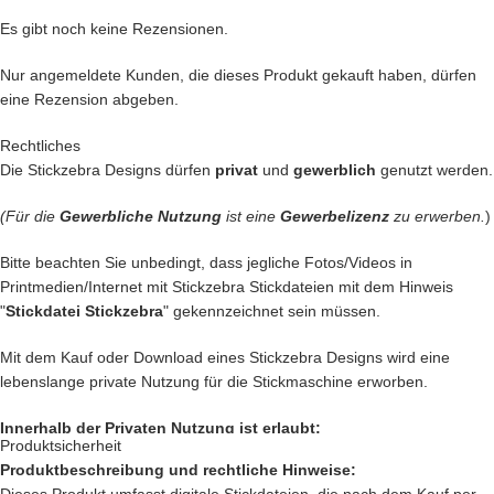
Es gibt noch keine Rezensionen.
Du kannst mit unseren Stickdateien deine
Handtasche
kreativ
Nur angemeldete Kunden, die dieses Produkt gekauft haben, dürfen
verschönern und zu einem Einzelstück machen
eine Rezension abgeben.
… oder vielleicht ein
Handtuch
individuell so gestalten wie Du es
Rechtliches
liebst?
Die Stickzebra Designs dürfen
privat
und
gewerblich
genutzt werden.
… auch die
Kleidung
Deiner Kinder kannst Du besticken und damit
(Für die
Gewerbliche Nutzung
ist eine
Gewerbelizenz
zu erwerben.
)
Kinderaugen zum glitzern bringen
Bitte beachten Sie unbedingt, dass jegliche Fotos/Videos in
… kreiere
Geschenke
die einzigartig sind und nie vergessen werden.
Printmedien/Internet mit Stickzebra Stickdateien mit dem Hinweis
"
Stickdatei Stickzebra
" gekennzeichnet sein müssen.
… schenke
Jacken, Hemden, Kissen, Taschen
und vieles mehr
einen zauberhaften Look mit Deiner
Kreativität.
Mit dem Kauf oder Download eines Stickzebra Designs wird eine
lebenslange private Nutzung für die Stickmaschine erworben.
Innerhalb der Privaten Nutzung ist erlaubt:
Das sind nur unsere
Ideen
. Du hast jetzt ganz sicher noch genialere
Produktsicherheit
Idee im Kopf. Lass Deiner Fantasie freien Lauf.
Produktbeschreibung und rechtliche Hinweise:
Private Nutzung auf einem Produkt, das mit einer Stickmaschine
Dieses Produkt umfasst digitale Stickdateien, die nach dem Kauf per