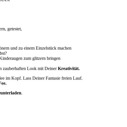
ern, getestet,
hönern und zu einem Einzelstück machen
bst?
Kinderaugen zum glitzern bringen
n zauberhaften Look mit Deiner
Kreativität.
Idee im Kopf. Lass Deiner Fantasie freien Lauf.
Fee.
runterladen
.