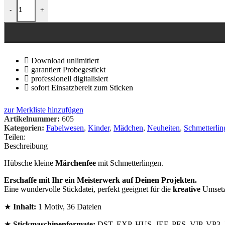
-
+
Download unlimitiert
garantiert Probegestickt
professionell digitalisiert
sofort Einsatzbereit zum Sticken
zur Merkliste hinzufügen
Artikelnummer:
605
Kategorien:
Fabelwesen
,
Kinder
,
Mädchen
,
Neuheiten
,
Schmetterlin
Teilen:
Beschreibung
Hübsche kleine
Märchenfee
mit Schmetterlingen.
Erschaffe mit Ihr ein Meisterwerk auf Deinen Projekten.
Eine wundervolle Stickdatei, perfekt geeignet für die
kreative
Umset
★
Inhalt:
1 Motiv, 36 Dateien
★
Stickmaschinenformate:
DST, EXP, HUS, JEF, PES, VIP, VP3