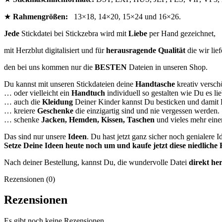
★
Rahmengrößen:
13×18, 14×20, 15×24 und 16×26.
Jede
Stickdatei bei Stickzebra wird mit
Liebe
per Hand gezeichnet,
mit Herzblut digitalisiert und für
herausragende Qualität
die wir lief
den bei uns kommen nur die
BESTEN
Dateien in unseren Shop.
Du kannst mit unseren Stickdateien deine
Handtasche
kreativ versc
… oder vielleicht ein
Handtuch
individuell so gestalten wie Du es lie
… auch die
Kleidung
Deiner Kinder kannst Du besticken und damit 
… kreiere
Geschenke
die einzigartig sind und nie vergessen werden.
… schenke
Jacken, Hemden, Kissen, Taschen
und vieles mehr eine
Das sind nur unsere
Ideen
. Du hast jetzt ganz sicher noch genialere 
Setze Deine Ideen heute noch um und kaufe jetzt diese niedliche 
Nach deiner Bestellung, kannst Du, die wundervolle Datei
direkt he
Rezensionen (0)
Rezensionen
Es gibt noch keine Rezensionen.