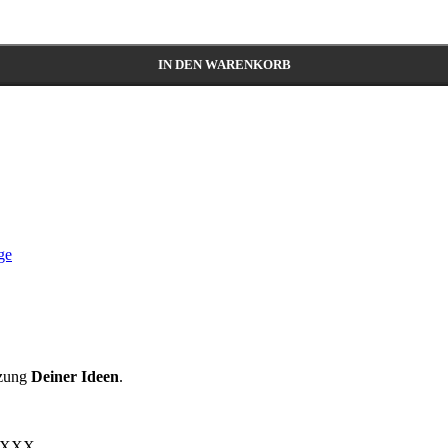
IN DEN WARENKORB
ge
zung
Deiner Ideen
.
, XXX