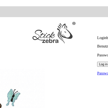
Loginb
Benutz
Passw
Log in
Passwo