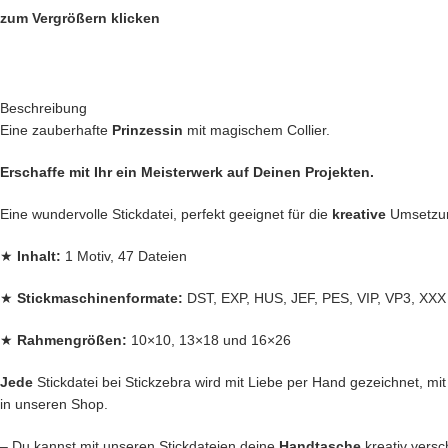
zum Vergrößern klicken
Beschreibung
Eine zauberhafte
Prinzessin
mit magischem Collier.
Erschaffe mit Ihr ein Meisterwerk auf Deinen Projekten.
Eine wundervolle Stickdatei, perfekt geeignet für die
kreative
Umsetz
★
Inhalt:
1 Motiv, 47 Dateien
★
Stickmaschinenformate:
DST, EXP, HUS, JEF, PES, VIP, VP3, XXX
★
Rahmengrößen:
10×10, 13×18 und 16×26
Jede
Stickdatei bei Stickzebra wird mit Liebe per Hand gezeichnet, mit H
in unseren Shop.
– Du kannst mit unseren Stickdateien deine
Handtasche
kreativ vers