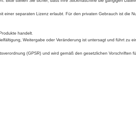
t. Bitte stellen Sie sicher, dass Ihre Stickmaschine die gängigen Date
mit einer separaten Lizenz erlaubt. Für den privaten Gebrauch ist die 
Produkte handelt.
ielfältigung, Weitergabe oder Veränderung ist untersagt und führt zu ei
sverordnung (GPSR) und wird gemäß den gesetzlichen Vorschriften für d