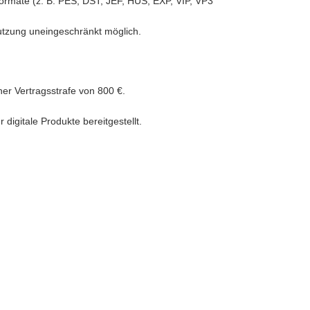
iformate (z. B. PES, DST, JEF, HUS, EXP, VIP, VP3
Nutzung uneingeschränkt möglich.
ner Vertragsstrafe von 800 €.
igitale Produkte bereitgestellt.