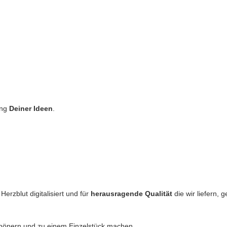
ung
Deiner Ideen
.
erzblut digitalisiert und für
herausragende Qualität
die wir liefern,
chönern und zu einem Einzelstück machen