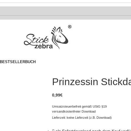
BESTSELLER
BUCH
Prinzessin Stickda
0,99
€
Umsatzsteuerbefreit gemäß UStG §19
versandkostenfreier Download
Lieferzeit: keine Lieferzeit (z.B. Download)