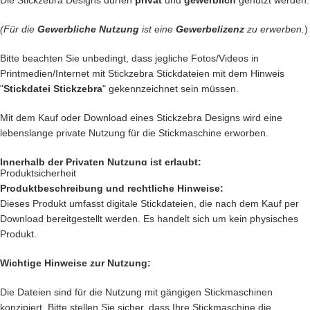
Die Stickzebra Designs dürfen
privat
und
gewerblich
genutzt werden.
liebst?
… auch die
Kleidung
Deiner Kinder kannst Du besticken und damit
(Für die
Gewerbliche Nutzung
ist eine
Gewerbelizenz
zu erwerben.
)
Kinderaugen zum glitzern bringen
… kreiere
Geschenke
die einzigartig sind und nie vergessen werden.
Bitte beachten Sie unbedingt, dass jegliche Fotos/Videos in
… schenke
Jacken, Hemden, Kissen, Taschen
und vieles mehr
Printmedien/Internet mit Stickzebra Stickdateien mit dem Hinweis
einen zauberhaften Look mit Deiner
Kreativität.
"
Stickdatei Stickzebra
" gekennzeichnet sein müssen.
Das sind nur unsere
Ideen
. Du hast jetzt ganz sicher noch genialere
Mit dem Kauf oder Download eines Stickzebra Designs wird eine
Idee im Kopf. Lass Deiner Fantasie freien Lauf.
lebenslange private Nutzung für die Stickmaschine erworben.
Setze Deine Ideen heute noch um und kaufe jetzt diese hübsche
Glas.
Innerhalb der Privaten Nutzung ist erlaubt:
Produktsicherheit
Produktbeschreibung und rechtliche Hinweise:
Nach deiner Bestellung, kannst Du, die wundervolle Datei
direkt
Private Nutzung auf einem Produkt, das mit einer Stickmaschine
Dieses Produkt umfasst digitale Stickdateien, die nach dem Kauf per
herunterladen
.
hergestellt worden ist, oder ein Produkt, das mit einer Stickzebra
Download bereitgestellt werden. Es handelt sich um kein physisches
Stickdatei bestickt wurde.
Produkt.
Nutzung auf Produkten, die als Geschenk oder Spende dienen sollen.
Innerhalb der Privaten Nutzung ist nicht erlaubt:
Wichtige Hinweise zur Nutzung:
Verkauf und verschenken des digitalen Produkts.
Die Dateien sind für die Nutzung mit gängigen Stickmaschinen
Verkauf des
Produkts, das mit einer Stickmaschine hergestellt worden
konzipiert. Bitte stellen Sie sicher, dass Ihre Stickmaschine die