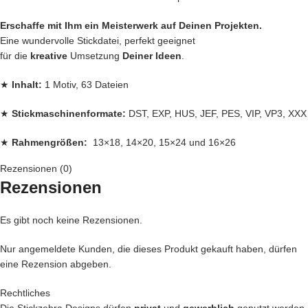
Erschaffe mit Ihm ein Meisterwerk auf Deinen Projekten.
Eine wundervolle Stickdatei, perfekt geeignet
für die
kreative
Umsetzung
Deiner Ideen
.
★
Inhalt:
1 Motiv, 63 Dateien
★
Stickmaschinenformate:
DST, EXP, HUS, JEF, PES, VIP, VP3, XXX
★
Rahmengrößen:
13×18, 14×20, 15×24 und 16×26
Rezensionen (0)
Jede
Stickdatei bei Stickzebra wird mit
Liebe
per Hand gezeichnet,
Rezensionen
mit Herzblut digitalisiert und für
herausragende Qualität
die wir
liefern, getestet,
Es gibt noch keine Rezensionen.
den bei uns kommen nur die
BESTEN
Dateien in unseren Shop.
Nur angemeldete Kunden, die dieses Produkt gekauft haben, dürfen
eine Rezension abgeben.
Du kannst mit unseren Stickdateien deine
Handtasche
kreativ
verschönern und zu einem Einzelstück machen
Rechtliches
… oder vielleicht ein
Handtuch
individuell so gestalten wie Du es