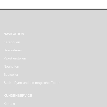
NAVIGATION
Kategorien
Besonderes
Paket erstellen
Neuheiten
Bestseller
Buch - Fynn und die magische Feder
KUNDENSERVICE
Kontakt