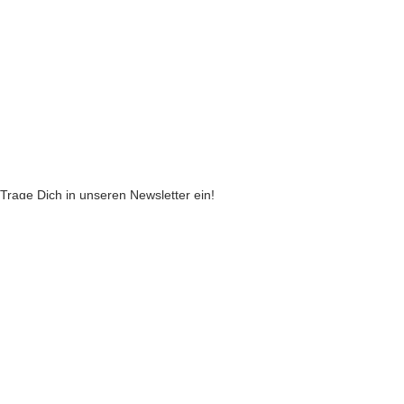
Echtheit von Kundenbewertungen
AGB
Streitbeilegungsstelle
Cookie Einstellungen
Stickzebras
Trage Dich in unseren Newsletter ein!
Indem Du fortfährst, akzeptierst Du unsere
Datenschutzerklärung
jetzt anmelden
VERTRAG WIDERRUFEN