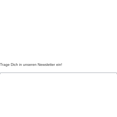
Widerruf
Echtheit von Kundenbewertungen
AGB
Streitbeilegungsstelle
Cookie Einstellungen
Stickzebras
Trage Dich in unseren Newsletter ein!
Indem Du fortfährst, akzeptierst Du unsere
Datenschutzerklärung
jetzt anmelden