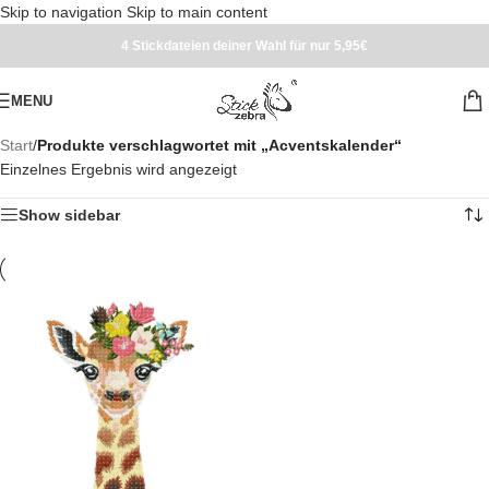
Skip to navigation
Skip to main content
4 Stickdateien deiner Wahl für nur 5,95€
MENU
Start
/
Produkte verschlagwortet mit „Acventskalender“
Einzelnes Ergebnis wird angezeigt
Show sidebar