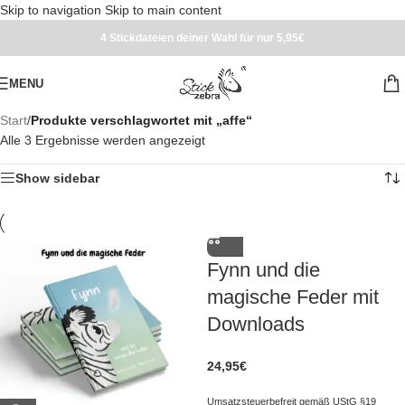
Skip to navigation
Skip to main content
4 Stickdateien deiner Wahl für nur 5,95€
MENU
Start
/
Produkte verschlagwortet mit „affe“
Alle 3 Ergebnisse werden angezeigt
Show sidebar
Fynn und die
magische Feder mit
Downloads
24,95
€
Umsatzsteuerbefreit gemäß UStG §19