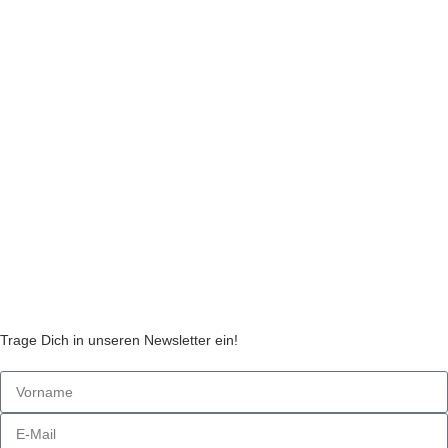
Impressum
Datenschutzerklärung
Liefer- und Zahlungsinformationen
Widerruf
Echtheit von Kundenbewertungen
AGB
Streitbeilegungsstelle
Cookie Einstellungen
Stickzebras
Trage Dich in unseren Newsletter ein!