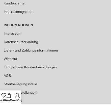
Kundencenter
Inspirationsgalerie
INFORMATIONEN
Impressum
Datenschutzerklärung
Liefer- und Zahlungsinformationen
Widerruf
Echtheit von Kundenbewertungen
AGB
Streitbeilegungsstelle
Cookie Einstellungen
erkliste
Warenkorb
Stickzebras
Mein Konto