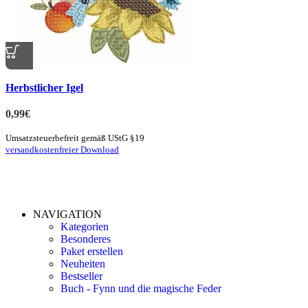
Quick view
Herbstlicher Igel
zur Merkliste hinzufügen
0,99
€
Umsatzsteuerbefreit gemäß UStG §19
versandkostenfreier Download
NAVIGATION
Kategorien
Besonderes
Paket erstellen
Neuheiten
Bestseller
Buch - Fynn und die magische Feder