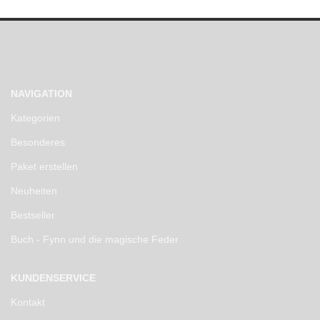
NAVIGATION
Kategorien
Besonderes
Paket erstellen
Neuheiten
Bestseller
Buch - Fynn und die magische Feder
KUNDENSERVICE
Kontakt