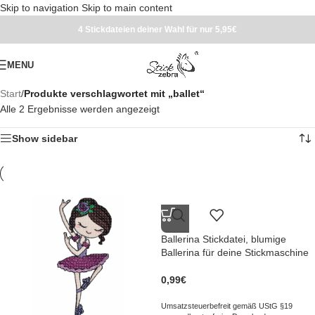
Skip to navigation
Skip to main content
4 Stickdateien deiner Wahl für nur 5,95€
MENU
Start
/
Produkte verschlagwortet mit „ballet“
Alle 2 Ergebnisse werden angezeigt
Show sidebar
Ballerina Stickdatei, blumige
Ballerina für deine Stickmaschine
0,99
€
Umsatzsteuerbefreit gemäß UStG §19