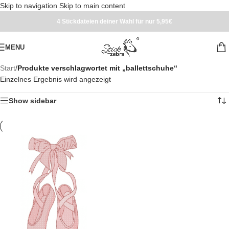
Skip to navigation
Skip to main content
4 Stickdateien deiner Wahl für nur 5,95€
MENU
Start
/
Produkte verschlagwortet mit „ballettschuhe“
Einzelnes Ergebnis wird angezeigt
Show sidebar