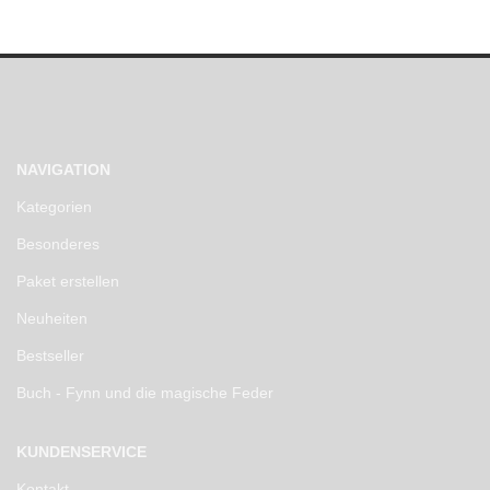
NAVIGATION
Kategorien
Besonderes
Paket erstellen
Neuheiten
Bestseller
Buch - Fynn und die magische Feder
KUNDENSERVICE
Kontakt