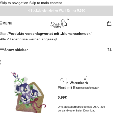
Skip to navigation
Skip to main content
4 Stickdateien deiner Wahl für nur 5,95€
MENU
Start
/
Produkte verschlagwortet mit „blumenschmuck“
Alle 2 Ergebnisse werden angezeigt
Show sidebar
In den Warenkorb
Pferd mit Blumenschmuck
0,99
€
Umsatzsteuerbefreit gemäß UStG §19
versandkostenfreier Download