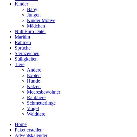
Kinder
Baby
Jungen
Kinder Motive
Mädchen
Null Euro Datei
Maritim
Rahmen
Sprüche
Sternzeichen
Süßigkeiten
Tiere
Andere
Exoten
Hunde
Katzen
Meeresbewohner
Raubtiere
Schmetterlinge
Vögel
Waldtiere
Home
Paket erstellen
Adventskalender