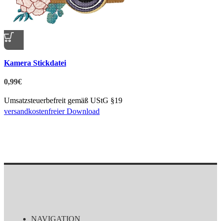
Quick view
Kamera Stickdatei
zur Merkliste hinzufügen
0,99
€
Umsatzsteuerbefreit gemäß UStG §19
versandkostenfreier Download
NAVIGATION