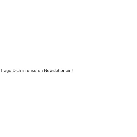
Widerruf
Echtheit von Kundenbewertungen
AGB
Streitbeilegungsstelle
Cookie Einstellungen
Stickzebras
Trage Dich in unseren Newsletter ein!
Indem Du fortfährst, akzeptierst Du unsere
Datenschutzerklärung
jetzt anmelden
VERTRAG WIDERRUFEN