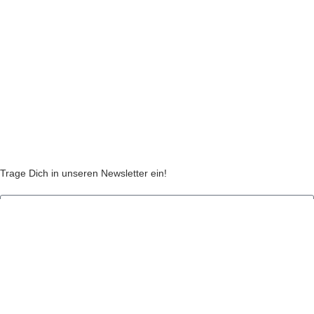
Widerruf
Echtheit von Kundenbewertungen
AGB
Streitbeilegungsstelle
Cookie Einstellungen
Stickzebras
Trage Dich in unseren Newsletter ein!
Indem Du fortfährst, akzeptierst Du unsere
Datenschutzerklärung
jetzt anmelden