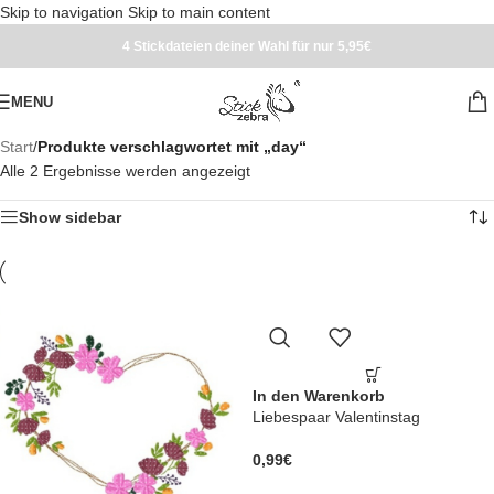
Skip to navigation
Skip to main content
4 Stickdateien deiner Wahl für nur 5,95€
MENU
Start
/
Produkte verschlagwortet mit „day“
Alle 2 Ergebnisse werden angezeigt
Show sidebar
In den Warenkorb
Liebespaar Valentinstag
0,99
€