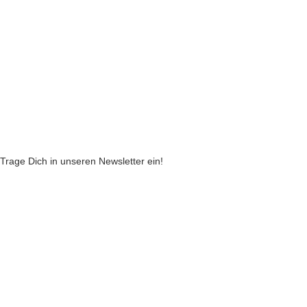
Widerruf
Echtheit von Kundenbewertungen
AGB
Streitbeilegungsstelle
Cookie Einstellungen
Stickzebras
Trage Dich in unseren Newsletter ein!
Indem Du fortfährst, akzeptierst Du unsere
Datenschutzerklärung
jetzt anmelden