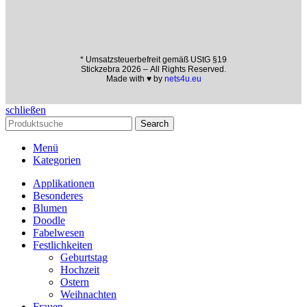
* Umsatzsteuerbefreit gemäß UStG §19
Stickzebra 2026 – All Rights Reserved.
Made with ♥ by
nets4u.eu
schließen
Search
Menü
Kategorien
Applikationen
Besonderes
Blumen
Doodle
Fabelwesen
Festlichkeiten
Geburtstag
Hochzeit
Ostern
Weihnachten
Frauen