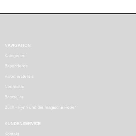
NAVIGATION
Kategorien
Besonderes
Paket erstellen
Neuheiten
Bestseller
Buch - Fynn und die magische Feder
KUNDENSERVICE
Kontakt