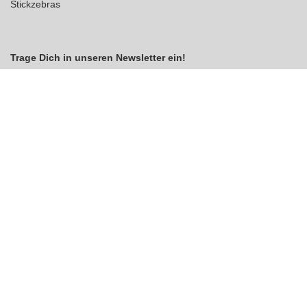
Stickzebras
Trage Dich in unseren Newsletter ein!
Indem Du fortfährst, akzeptierst Du unsere
Datenschutzerklärung
jetzt anmelden
VERTRAG WIDERRUFEN