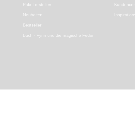
Paket erstellen
Kundencen
Neuheiten
Inspiration
Bestseller
Buch - Fynn und die magische Feder
* Umsatzsteuerbefreit gemäß USt
Stickzebra 2026 – All Rights Rese
Made with ♥ by
nets4u.eu