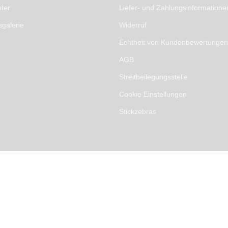
ter
Liefer- und Zahlungsinformatione
sgalerie
Widerruf
Echtheit von Kundenbewertungen
AGB
Streitbeilegungsstelle
Cookie Einstellungen
Stickzebras
G §19
rved.
Merkliste