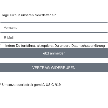
Stickzebras
Trage Dich in unseren Newsletter ein!
Indem Du fortfährst, akzeptierst Du unsere
Datenschutzerklärung
jetzt anmelden
VERTRAG WIDERRUFEN
* Umsatzsteuerbefreit gemäß UStG §19
Stickzebra 2026 – All Rights Reserved.
Made with ♥ by
nets4u.eu
Merkliste