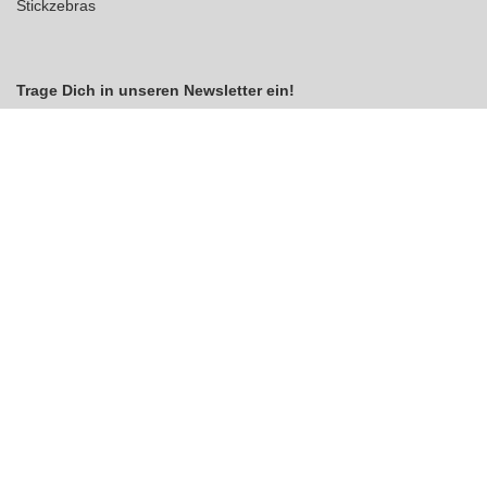
Stickzebras
Trage Dich in unseren Newsletter ein!
Indem Du fortfährst, akzeptierst Du unsere
Datenschutzerklärung
jetzt anmelden
VERTRAG WIDERRUFEN