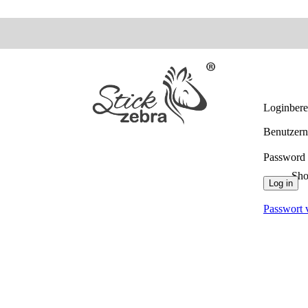
Loginber
Benutzern
Password
Sh
Log in
Passwort 