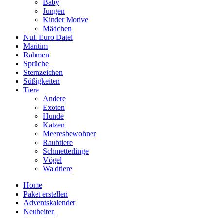
Baby
Jungen
Kinder Motive
Mädchen
Null Euro Datei
Maritim
Rahmen
Sprüche
Sternzeichen
Süßigkeiten
Tiere
Andere
Exoten
Hunde
Katzen
Meeresbewohner
Raubtiere
Schmetterlinge
Vögel
Waldtiere
Home
Paket erstellen
Adventskalender
Neuheiten