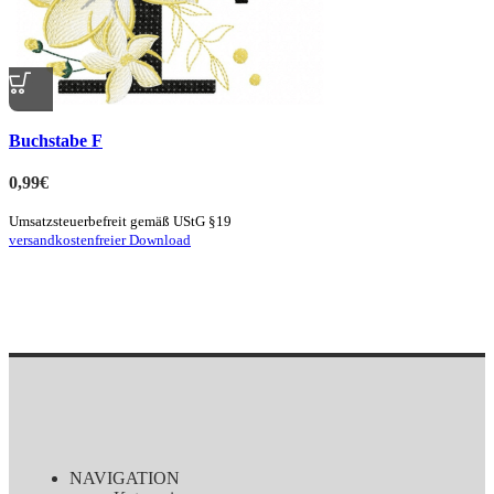
Quick view
Buchstabe F
zur Merkliste hinzufügen
0,99
€
Umsatzsteuerbefreit gemäß UStG §19
versandkostenfreier Download
NAVIGATION