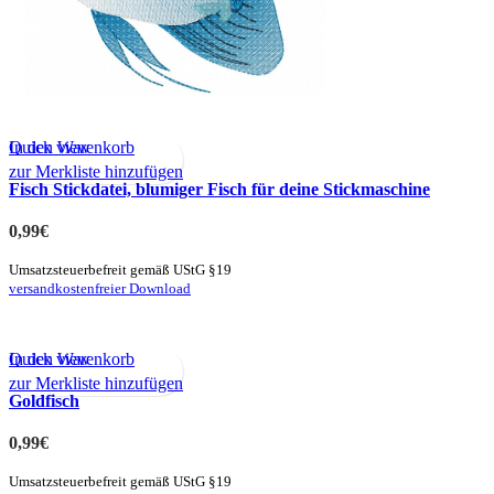
Quick view
In den Warenkorb
zur Merkliste hinzufügen
Fisch Stickdatei, blumiger Fisch für deine Stickmaschine
0,99
€
Umsatzsteuerbefreit gemäß UStG §19
versandkostenfreier Download
Quick view
In den Warenkorb
zur Merkliste hinzufügen
Goldfisch
0,99
€
Umsatzsteuerbefreit gemäß UStG §19