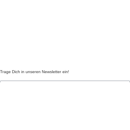
Widerruf
Echtheit von Kundenbewertungen
AGB
Streitbeilegungsstelle
Cookie Einstellungen
Stickzebras
Trage Dich in unseren Newsletter ein!
Indem Du fortfährst, akzeptierst Du unsere
Datenschutzerklärung
jetzt anmelden