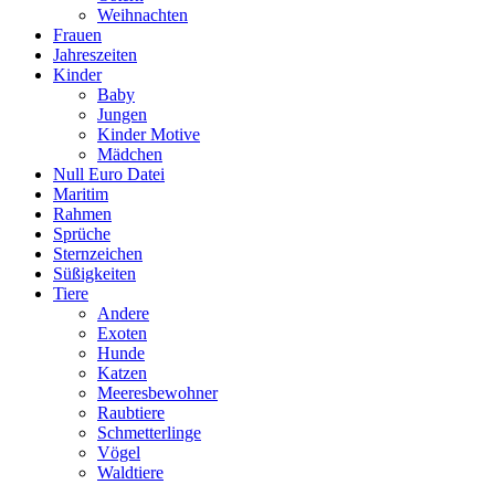
Weihnachten
Frauen
Jahreszeiten
Kinder
Baby
Jungen
Kinder Motive
Mädchen
Null Euro Datei
Maritim
Rahmen
Sprüche
Sternzeichen
Süßigkeiten
Tiere
Andere
Exoten
Hunde
Katzen
Meeresbewohner
Raubtiere
Schmetterlinge
Vögel
Waldtiere