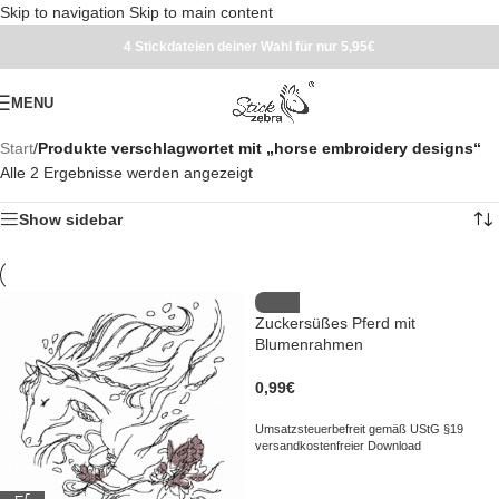
Skip to navigation
Skip to main content
4 Stickdateien deiner Wahl für nur 5,95€
MENU
Start
/
Produkte verschlagwortet mit „horse embroidery designs“
Alle 2 Ergebnisse werden angezeigt
Show sidebar
Zuckersüßes Pferd mit
Blumenrahmen
0,99
€
Umsatzsteuerbefreit gemäß UStG §19
versandkostenfreier Download