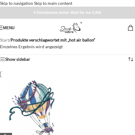
Skip to navigation
Skip to main content
4 Stickdateien deiner Wahl für nur 5,95€
MENU
Start
/
Produkte verschlagwortet mit „hot air ballon“
Einzelnes Ergebnis wird angezeigt
Show sidebar