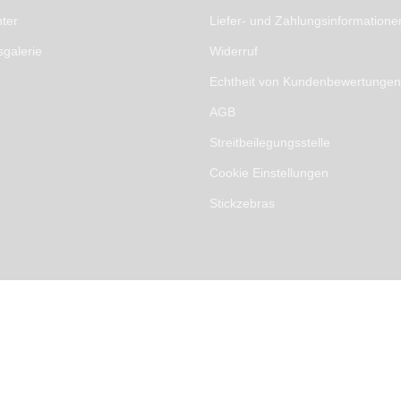
ter
Liefer- und Zahlungsinformatione
sgalerie
Widerruf
Echtheit von Kundenbewertungen
AGB
Streitbeilegungsstelle
Cookie Einstellungen
Stickzebras
G §19
rved.
Merkliste