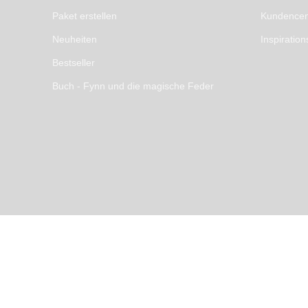
Paket erstellen
Kundencen
Neuheiten
Inspiration
Bestseller
Buch - Fynn und die magische Feder
* Umsatzsteuerbefreit gemäß USt
Stickzebra 2026 – All Rights Rese
Made with ♥ by
nets4u.eu