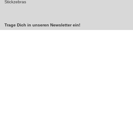
Stickzebras
Trage Dich in unseren Newsletter ein!
Indem Du fortfährst, akzeptierst Du unsere
Datenschutzerklärung
jetzt anmelden
VERTRAG WIDERRUFEN