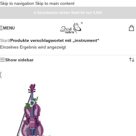
Skip to navigation
Skip to main content
4 Stickdateien deiner Wahl für nur 5,95€
MENU
Start
/
Produkte verschlagwortet mit „instrument“
Einzelnes Ergebnis wird angezeigt
Show sidebar