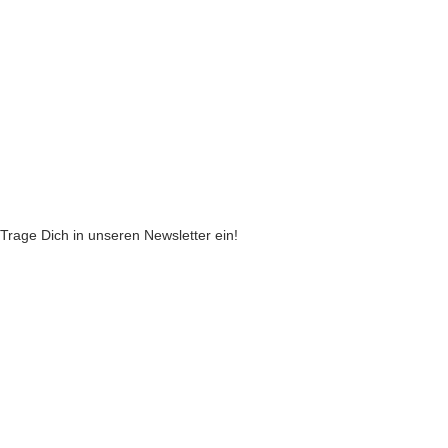
Widerruf
Echtheit von Kundenbewertungen
AGB
Streitbeilegungsstelle
Cookie Einstellungen
Stickzebras
Trage Dich in unseren Newsletter ein!
Indem Du fortfährst, akzeptierst Du unsere
Datenschutzerklärung
jetzt anmelden